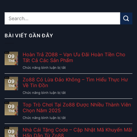
BÀI VIẾT GẦN ĐÂY
Hoàn Trả ZO88 – Vạn Ưu Đãi Hoàn Tiền Cho
09
Tất Cả Các Sản Phẩm
Th6
Chức năng bình luận bị tắt
ở
Hoàn
Trả
Zo88 Có Lừa Đảo Không – Tìm Hiểu Thực Hư
09
ZO88
Về Tin Đồn
Th6
–
Chức năng bình luận bị tắt
ở
Vạn
Zo88
Ưu
Có
Top Trò Chơi Tại Zo88 Được Nhiều Thành Viên
Đãi
09
Lừa
Hoàn
Chọn Năm 2025
Th6
Đảo
Tiền
Chức năng bình luận bị tắt
ở
Không
Cho
Top
–
Tất
Trò
Nhà Cái Tặng Code – Cập Nhật Mã Khuyến Mãi
Tìm
Cả
09
Chơi
Hiểu
Hấp Dẫn Từ Zo88
Các
Th6