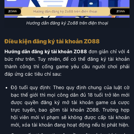
Hướng dẫn đăng ký Zo88 trên điện thoại
Điều kiện đăng ký tài khoản ZO88
Hướng dẫn đăng ký tài khoản ZO88
đơn giản chỉ với 4
bức như trên. Tuy nhiên, để có thể đăng ký tài khoản
thành công thì cổng game yêu cầu người chơi phải
đáp ứng các tiêu chí sau:
Độ tuổi quy định: Theo quy định chung của luật cờ
bạc thế giới thì mọi công dân đủ 18 tuổi trở lên mới
được quyền đăng ký mở tài khoản game cá cược
trực tuyến, bao gồm tài khoản ZO88. Trường hợp
hội viên mới vi phạm sẽ không được cấp tài khoản
mới, xóa tài khoản đang hoạt động nếu bị phát hiện.