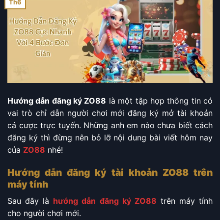
Th6
Hướng dẫn đăng ký ZO88
là một tập hợp thông tin có
vai trò chỉ dẫn người chơi mới đăng ký mở tài khoản
cá cược trực tuyến. Những anh em nào chưa biết cách
đăng ký thì đừng nên bỏ lỡ nội dung bài viết hôm nay
của
ZO88
nhé!
Hướng dẫn đăng ký tài khoản ZO88 trên
máy tính
Sau đây là
hướng dẫn đăng ký ZO88
trên máy tính
cho người chơi mới.