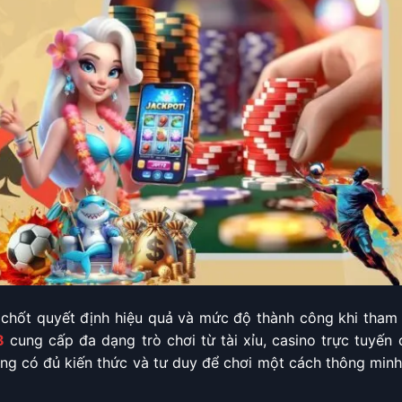
 chốt quyết định hiệu quả và mức độ thành công khi tham 
8
cung cấp đa dạng trò chơi từ tài xỉu, casino trực tuyến 
ũng có đủ kiến thức và tư duy để chơi một cách thông minh