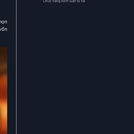
Nhật
Chức năng bình luận bị tắt
ở
Mã
Top
Khuyến
Game
Mãi
Hot
chọn
Hấp
Tại
Dẫn
Zo88
 vốn
Từ
–
Zo88
Khám
Phá
Kho
Game
Đỉnh
Cao,
Đa
Dạng