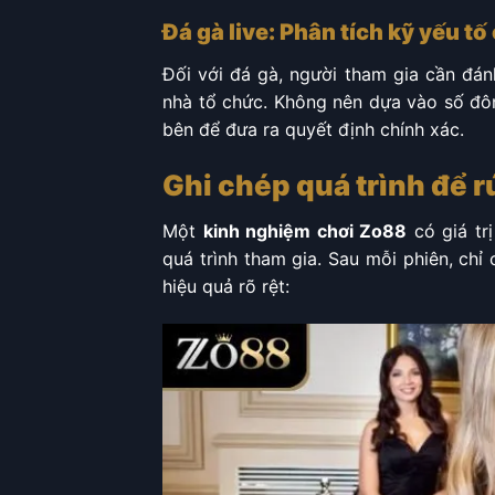
Đá gà live: Phân tích kỹ yếu tố
Đối với đá gà, người tham gia cần đán
nhà tổ chức. Không nên dựa vào số đôn
bên để đưa ra quyết định chính xác.
Ghi chép quá trình để 
Một
kinh nghiệm chơi Zo88
có giá trị
quá trình tham gia. Sau mỗi phiên, chỉ
hiệu quả rõ rệt: