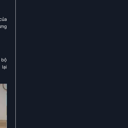
của
ừng
 bộ
 lại