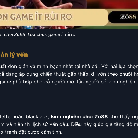
m chơi Zo88: Lựa chọn game ít rủi ro
uản lý vốn
ất đơn giản và minh bạch nhất tại nhà cái. Với hai lựa chọ
a dễ dàng áp dụng chiến thuật gấp thếp, đi vốn theo chuỗi 
 game phù hợp cho cả người mới lẫn người có kinh nghiệm 
lette hoặc blackjack,
kinh nghiệm chơi Zo88
cho thấy ng
m và hiển thị lịch sử ván đấu. Điều này giúp gia tăng độ 
đó tránh đặt cược cảm tính.