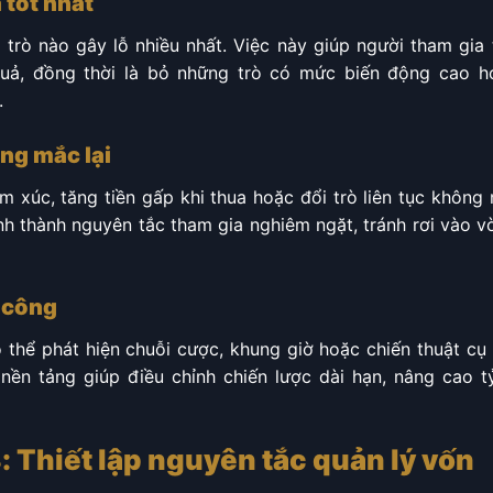
 tốt nhất
 trò nào gây lỗ nhiều nhất. Việc này giúp người tham gia 
uả, đồng thời là bỏ những trò có mức biến động cao h
.
ng mắc lại
 xúc, tăng tiền gấp khi thua hoặc đổi trò liên tục không 
hình thành nguyên tắc tham gia nghiêm ngặt, tránh rơi vào 
 công
 thể phát hiện chuỗi cược, khung giờ hoặc chiến thuật cụ 
 nền tảng giúp điều chỉnh chiến lược dài hạn, nâng cao tỷ
 Thiết lập nguyên tắc quản lý vốn