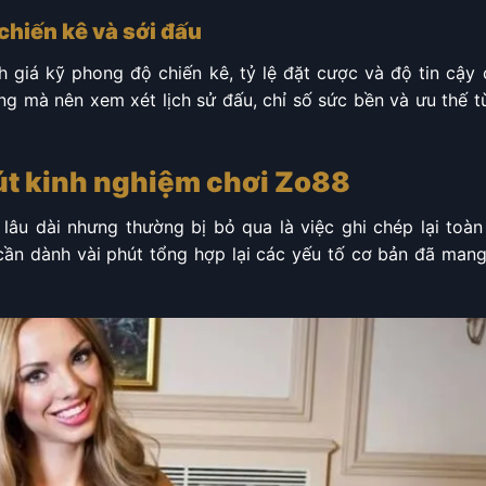
 chiến kê và sới đấu
h giá kỹ phong độ chiến kê, tỷ lệ đặt cược và độ tin cậy 
g mà nên xem xét lịch sử đấu, chỉ số sức bền và ưu thế t
rút kinh nghiệm chơi Zo88
 lâu dài nhưng thường bị bỏ qua là việc ghi chép lại toàn
 cần dành vài phút tổng hợp lại các yếu tố cơ bản đã mang