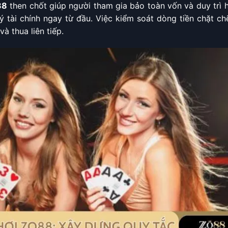
88
then chốt giúp người tham gia bảo toàn vốn và duy trì h
lý tài chính ngay từ đầu. Việc kiểm soát dòng tiền chặt ch
à thua liên tiếp.