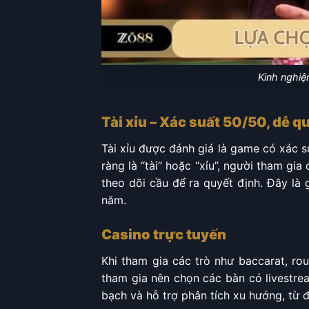
Kinh nghiệ
Tài xỉu – Xác suất 50/50, dễ q
Tài xỉu được đánh giá là game có xác su
ràng là “tài” hoặc “xỉu”, người tham gi
theo dõi cầu để ra quyết định. Đây là
năm.
Casino trực tuyến
Khi tham gia các trò như baccarat, rou
tham gia nên chọn các bàn có livestrea
bạch và hỗ trợ phân tích xu hướng, từ 