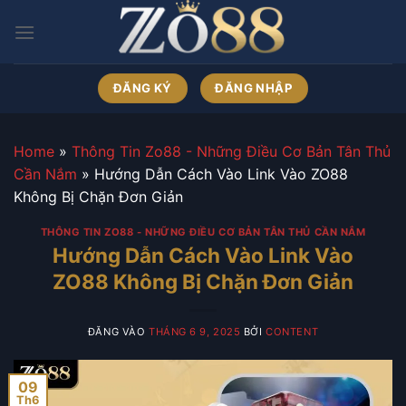
Bỏ
qua
nội
dung
ĐĂNG KÝ
ĐĂNG NHẬP
Home
»
Thông Tin Zo88 - Những Điều Cơ Bản Tân Thủ
Cần Nắm
»
Hướng Dẫn Cách Vào Link Vào ZO88
Không Bị Chặn Đơn Giản
THÔNG TIN ZO88 - NHỮNG ĐIỀU CƠ BẢN TÂN THỦ CẦN NẮM
Hướng Dẫn Cách Vào Link Vào
ZO88 Không Bị Chặn Đơn Giản
ĐĂNG VÀO
THÁNG 6 9, 2025
BỞI
CONTENT
09
Th6