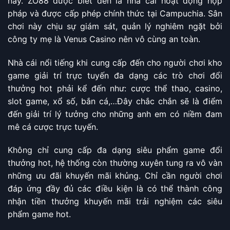
này. ZO88 được biết đến là nhà cái hoạt động hợp
pháp và được cấp phép chính thức tại Campuchia. Sân
chơi này chịu sự giám sát, quản lý nghiêm ngặt bởi
công ty mẹ là Venus Casino nên vô cùng an toàn.
Nhà cái nổi tiếng khi cung cấp đến cho người chơi kho
game giải trí trực tuyến đa dạng các trò chơi đổi
thưởng hot phải kể đến như: cược thể thao, casino,
slot game, xổ số, bắn cá,…Đây chắc chắn sẽ là điểm
đến giải trí lý tưởng cho những anh em có niềm đam
mê cá cược trực tuyến.
Không chỉ cung cấp đa dạng siêu phẩm game đổi
thưởng hot, hệ thống còn thường xuyên tung ra vô vàn
những ưu đãi khuyến mãi khủng. Chỉ cần người chơi
đáp ứng đầy đủ các điều kiện là có thể thành công
nhận tiền thưởng khuyến mãi trải nghiệm các siêu
phẩm game hot.