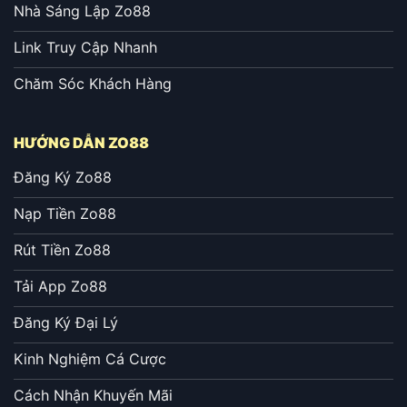
Nhà Sáng Lập Zo88
Link Truy Cập Nhanh
Chăm Sóc Khách Hàng
HƯỚNG DẪN ZO88
Đăng Ký Zo88
Nạp Tiền Zo88
Rút Tiền Zo88
Tải App Zo88
Đăng Ký Đại Lý
Kinh Nghiệm Cá Cược
Cách Nhận Khuyến Mãi