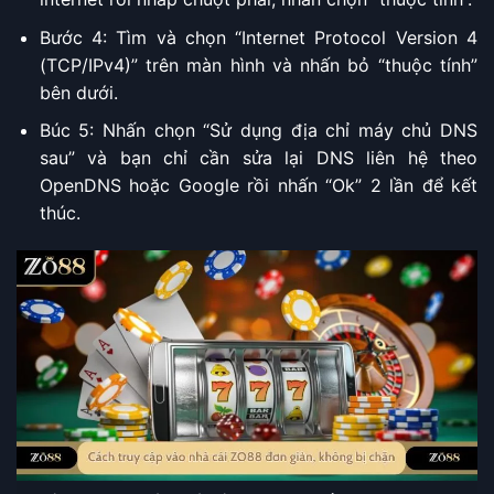
Bước 4: Tìm và chọn “Internet Protocol Version 4
(TCP/IPv4)” trên màn hình và nhấn bỏ “thuộc tính”
bên dưới.
Búc 5: Nhấn chọn “Sử dụng địa chỉ máy chủ DNS
sau” và bạn chỉ cần sửa lại DNS liên hệ theo
OpenDNS hoặc Google rồi nhấn “Ok” 2 lần để kết
thúc.