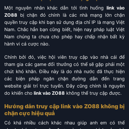
Một nguyên nhân khác dẫn tới tình huống
link vào
ZO88
bị chặn đó chính là các nhà mạng lớn chặn
quyền truy cập khi bạn sử dụng địa chỉ IP là mạng Việt
Nam. Chắc hẳn bạn cũng biết, hiện nay pháp luật Việt
Nam chúng ta chưa cho phép hay chấp nhận bất kỳ
hành vi cá cược nào.
Chính bởi đó, việc hội viên truy cập vào nhà cái để
tham gia các game đổi thưởng có thể sẽ gặp phải một
chút khó khăn. Điều này là do nhà nước đã thực hiện
các biện pháp ngăn chặn đường dẫn đến trang
website giải trí trực tuyến. Đây cũng chính là nguyên
do khiến cho
link vào ZO88
không thể truy cập được.
Hướng dẫn truy cập link vào ZO88 không bị
chặn cực hiệu quả
Có khá nhiều cách khác nhau giúp anh em có thể