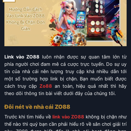
Link vào ZO88
luôn nhận được sự quan tâm lớn từ
phía người chơi đam mê cá cược trực tuyến. Do sự uy
tín của nhà cái nên lượng truy cập khá nhiều dẫn tới
một số trường hợp link bị chặn. Bạn muốn biết được
cách truy cập
Zo88
an toàn, hiệu quả nhất thì hãy
theo dõi thông tin bài viết dưới đây của chúng tôi.
Đôi nét về nhà cái ZO88
Trước khi tìm hiểu về
link vào ZO88
không bị chặn như
thế nào thì quý bạn cần phải hiểu rõ về sân chơi giải trí