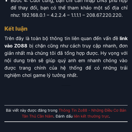
Bước 4: Cuối cùng, bạn chỉ cần nhập DNS phù hợp
để thay đổi, bạn có thể tham khảo một số địa chỉ
như: 192.168.0.1 – 4.2.2.4 – 1.1.1.1 – 208.67.220.220.
Kết luận
Trên đây là toàn bộ thông tin liên quan đến vấn đề
link
vào ZO88
bị chặn cũng như cách truy cập nhanh, đơn
giản nhất mà chúng tôi đã tổng hợp được. Hy vọng với
nội dung trên sẽ giúp quý anh em nhanh chóng vào
được trang chính của hệ thống để có những trải
nghiệm chơi game lý tưởng nhất.
Bài viết này được đăng trong
Thông Tin Zo88 - Những Điều Cơ Bản
Tân Thủ Cần Nắm
. Đánh dấu
liên kết thường trực
.