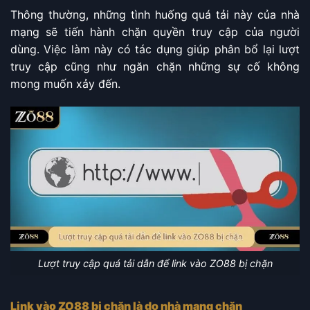
Thông thường, những tình huống quá tải này của nhà
mạng sẽ tiến hành chặn quyền truy cập của người
dùng. Việc làm này có tác dụng giúp phân bổ lại lượt
truy cập cũng như ngăn chặn những sự cố không
mong muốn xảy đến.
Lượt truy cập quá tải dẫn để link vào ZO88 bị chặn
Link vào ZO88 bị chặn là do nhà mạng chặn