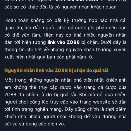
các sự cố khác đều là có nguyên nhân khách quan.
Hoàn toàn không có bất kỳ trường hợp nào nhà cái
gian lận, lừa đảo người chơi cá cược phi pháp nên bạn
có thể yên tâm. Hiện nay có khá nhiều nguyên nhân
dẫn tới hiện tượng
link vào ZO88
bị chặn. Dưới đây là
thông tin chi tiết về những nguyên nhân thường xuyên
xuất hiện nhất quý bạn cần phải nắm rõ.
Nguyên nhân link vào ZO88 bị chặn do quá tải
Một trong những nguyên nhân phổ biến nhất khiến anh
em không thể truy cập được vào trang cá cược của
ZO88 đó chính là do bị quá tải. Khi mà có quá nhiều
người chơi cùng lúc truy cập vào trang website sẽ dẫn
tới tình trạng nghẽn mạng. Đây cũng chính là thời điểm
khiến cho nhiều người chơi không để vào đường nhà
cái và sử dụng các dịch vụ.