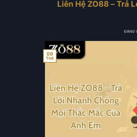
Liên Hệ ZO88 – Trả 
ĐĂNG
09
Th6