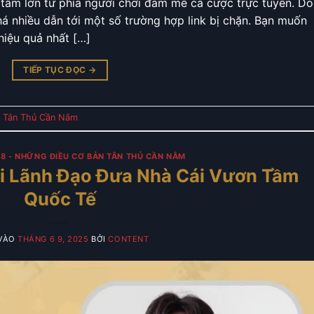
tâm lớn từ phía người chơi đam mê cá cược trực tuyến. Do
há nhiều dẫn tới một số trường hợp link bị chặn. Bạn muốn
hiệu quả nhất […]
TIẾP TỤC ĐỌC
→
n Tân Thủ Cần Nắm
8 - NHỮNG ĐIỀU CƠ BẢN TÂN THỦ CẦN NẮM
ời Lãnh Đạo Đưa Nhà Cái Vươn Tầm
Quốc Tế
 VÀO
THÁNG 6 9, 2025
BỞI
CONTENT