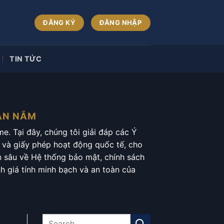
ĐĂNG KÝ
ĐĂNG NHẬP
TIN TỨC
CẦN NẮM
e. Tại đây, chúng tôi giải đáp các Ý
c và giấy phép hoạt động quốc tế, cho
n sâu về Hệ thống bảo mật, chính sách
nh giá tính minh bạch và an toàn của