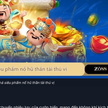
á siêu phẩm nổ hũ thần tài thú vị
chuyến phiêu lưu của cướp biển, mang đến không khí kịch t