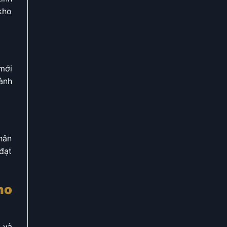
kho
mới
ành
hân
đạt
ho
 và