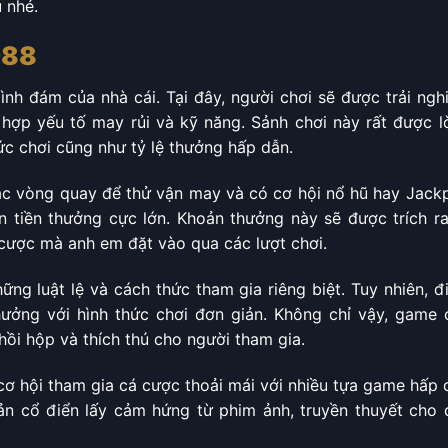
u nhé.
ZO88
nh đám của nhà cái. Tại đây, người chơi sẽ được trải ngh
hợp yếu tố may rủi và kỹ năng. Sảnh chơi này rất được l
ức chơi cũng như tỷ lệ thưởng hấp dẫn.
ác vòng quay để thử vận may và có cơ hội nổ hũ hay Jackp
 tiền thưởng cực lớn. Khoản thưởng này sẽ được trích ra
 cược mà anh em đặt vào qua các lượt chơi.
ững luật lệ và cách thức tham gia riêng biệt. Tuy nhiên, 
hưởng với hình thức chơi đơn giản. Không chỉ vậy, game 
hồi hộp và thích thú cho người tham gia.
cơ hội tham gia cá cược thoải mái với nhiều tựa game hấp 
ản cổ điển lấy cảm hứng từ phim ảnh, truyền thuyết cho 