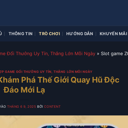
Ủ
THÔNG TIN
TRÒ CHƠI
HƯỚNG DẪN
KHUYẾN MÃI
e Đổi Thưởng Uy Tín, Thắng Lớn Mỗi Ngày
»
Slot game Z
ỢP GAME ĐỔI THƯỞNG UY TÍN, THẮNG LỚN MỖI NGÀY
Khám Phá Thế Giới Quay Hũ Độc
Đáo Mới Lạ
 VÀO
THÁNG 6 9, 2025
BỞI
CONTENT