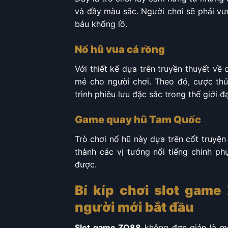
và đầy màu sắc. Người chơi sẽ phải vượ
báu khổng lồ.
Nổ hũ vua cá rồng
Với thiết kế dựa trên truyền thuyết về 
mẻ cho người chơi. Theo đó, cược th
trình phiêu lưu đặc sắc trong thế giới đ
Game quay hũ Tam Quốc
Trò chơi nổ hũ này dựa trên cốt truyệ
thành các vị tướng nổi tiếng chinh ph
được.
Bí kíp chơi slot game
người mới bắt đầu
Slot game ZO88
không đơn giản là mộ