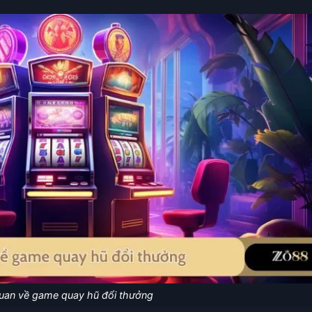
uan về game quay hũ đổi thưởng