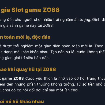
m gia Slot game ZO88
ang đến cho người chơi nhiều trải nghiệm ấn tượng. Đỉnh đ
am gia sảnh game này tại ZO88:
n toàn mới lạ, độc đáo
được trải nghiệm một giao diện hoàn toàn mới lạ. Theo 
đa dạng màu sắc khác nhau. Tạo nên sự lôi cuốn không thể 
 gian giải trí siêu hấp dẫn.
cao khi quay hũ tại ZO88
ot game ZO88
được yêu thích là nhờ vào cơ hội trúng thư
đem đến những phần thưởng không tưởng. Từ số tiền nhỏ 
chơi có cơ hội đổi đời chỉ sau một lần chơi.
hơi nổ hũ khác nhau