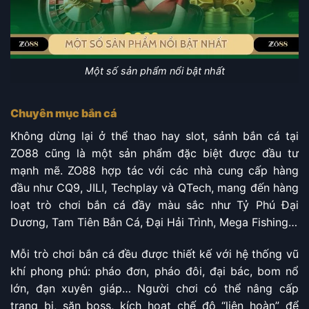
Một số sản phẩm nổi bật nhất
Chuyên mục bắn cá
Không dừng lại ở thể thao hay slot, sảnh bắn cá tại
ZO88 cũng là một sản phẩm đặc biệt được đầu tư
mạnh mẽ. ZO88 hợp tác với các nhà cung cấp hàng
đầu như CQ9, JILI, Techplay và QTech, mang đến hàng
loạt trò chơi bắn cá đầy màu sắc như Tỷ Phú Đại
Dương, Tam Tiên Bắn Cá, Đại Hải Trình, Mega Fishing…
Mỗi trò chơi bắn cá đều được thiết kế với hệ thống vũ
khí phong phú: pháo đơn, pháo đôi, đại bác, bom nổ
lớn, đạn xuyên giáp… Người chơi có thể nâng cấp
trang bị, săn boss, kích hoạt chế độ “liên hoàn” để