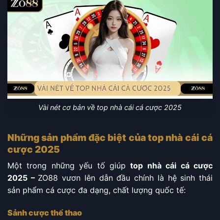
Vài nét cơ bản về top nhà cái cá cược 2025
Những sản phẩm đặc biệt của top nhà cái cá
cược 2025
Một trong những yếu tố giúp
top nhà cái cá cược
2025 –
ZO88 vươn lên dẫn đầu chính là hệ sinh thái
sản phẩm cá cược đa dạng, chất lượng quốc tế:
Sảnh cược thể thao