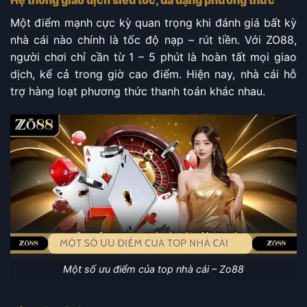
Một điểm mạnh cực kỳ quan trọng khi đánh giá bất kỳ
nhà cái nào chính là tốc độ nạp – rút tiền. Với ZO88,
người chơi chỉ cần từ 1 – 5 phút là hoàn tất mọi giao
dịch, kể cả trong giờ cao điểm. Hiện nay, nhà cái hỗ
trợ hàng loạt phương thức thanh toán khác nhau.
Một số ưu điểm của top nhà cái – Zo88