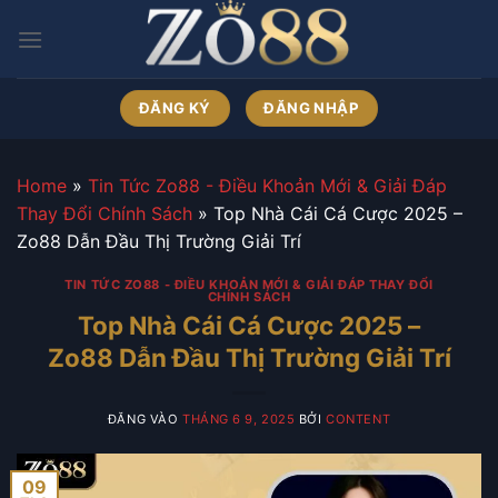
Bỏ
qua
nội
dung
ĐĂNG KÝ
ĐĂNG NHẬP
Home
»
Tin Tức Zo88 - Điều Khoản Mới & Giải Đáp
Thay Đổi Chính Sách
»
Top Nhà Cái Cá Cược 2025 –
Zo88 Dẫn Đầu Thị Trường Giải Trí
TIN TỨC ZO88 - ĐIỀU KHOẢN MỚI & GIẢI ĐÁP THAY ĐỔI
CHÍNH SÁCH
Top Nhà Cái Cá Cược 2025 –
Zo88 Dẫn Đầu Thị Trường Giải Trí
ĐĂNG VÀO
THÁNG 6 9, 2025
BỞI
CONTENT
09