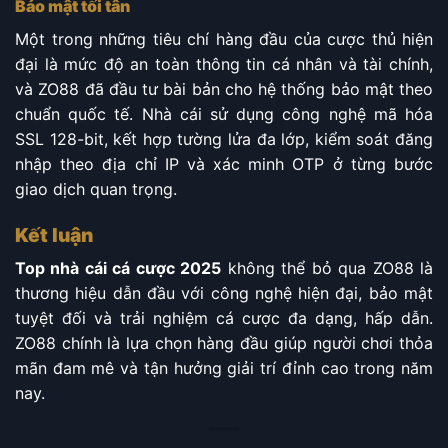
Bảo mật tối tân
Một trong những tiêu chí hàng đầu của cược thủ hiện
đại là mức độ an toàn thông tin cá nhân và tài chính,
và ZO88 đã đầu tư bài bản cho hệ thống bảo mật theo
chuẩn quốc tế. Nhà cái sử dụng công nghệ mã hóa
SSL 128-bit, kết hợp tường lửa đa lớp, kiểm soát đăng
nhập theo địa chỉ IP và xác minh OTP ở từng bước
giao dịch quan trọng.
Kết luận
Top nhà cái cá cược 2025
không thể bỏ qua ZO88 là
thương hiệu dẫn đầu với công nghệ hiện đại, bảo mật
tuyệt đối và trải nghiệm cá cược đa dạng, hấp dẫn.
ZO88 chính là lựa chọn hàng đầu giúp người chơi thỏa
mãn đam mê và tận hưởng giải trí đỉnh cao trong năm
nay.