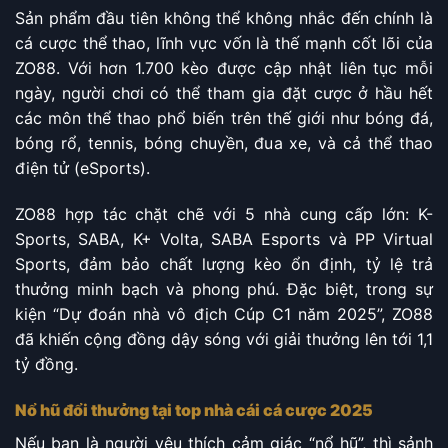
Sản phẩm đầu tiên không thể không nhắc đến chính là
cá cược thể thao, lĩnh vực vốn là thế mạnh cốt lõi của
ZO88. Với hơn 1.700 kèo được cập nhật liên tục mỗi
ngày, người chơi có thể tham gia đặt cược ở hầu hết
các môn thể thao phổ biến trên thế giới như bóng đá,
bóng rổ, tennis, bóng chuyền, đua xe, và cả thể thao
điện tử (eSports).
ZO88 hợp tác chặt chẽ với 5 nhà cung cấp lớn: K-
Sports, SABA, K+ Volta, SABA Esports và PP Virtual
Sports, đảm bảo chất lượng kèo ổn định, tỷ lệ trả
thưởng minh bạch và phong phú. Đặc biệt, trong sự
kiện “Dự đoán nhà vô địch Cúp C1 năm 2025”, ZO88
đã khiến cộng đồng dậy sóng với giải thưởng lên tới 1,1
tỷ đồng.
Nổ hũ đổi thưởng tại top nhà cái cá cược 2025
Nếu bạn là người yêu thích cảm giác “nổ hũ”, thì sảnh