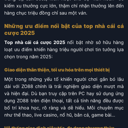
kiếm xu thưởng cực lớn, thậm chí nhận thưởng lên đến
hàng chục triệu đồng chỉ sau một ván.
Những ưu điểm nổi bật của top nhà cái cá
cược 2025
Top nhà cái cá cược 2025
nổi bật nhờ sở hữu hàng
loạt ưu điểm khiến hàng triệu người chơi tin tưởng lựa
chọn trong năm 2025:
Giao diện thân thiện, tối ưu hóa trên mọi thiết bị
Một trong những yếu tố khiến người chơi gắn bó lâu
dài với ZO88 chính là trải nghiệm giao diện mượt mà
và hiện đại. Dù bạn truy cập trên PC hay sử dụng ứng
dụng ZO88 trên điện thoại, tất cả tính năng đều được
bố trí khoa học, rõ ràng và dễ hiểu. Mỗi chuyên mục
như thể thao, live casino, nổ hũ, bắn cá, game bài…
Hệ thống giao dịch siêu tốc, đa dạng phương thức