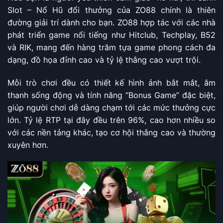
Slot – Nổ Hũ đổi thưởng của ZO88 chính là thiên
đường giải trí dành cho bạn. ZO88 hợp tác với các nhà
phát triển game nổi tiếng như Hitclub, Techplay, B52
và RIK, mang đến hàng trăm tựa game phong cách đa
dạng, đồ họa đỉnh cao và tỷ lệ thắng cao vượt trội.
Mỗi trò chơi đều có thiết kế hình ảnh bắt mắt, âm
thanh sống động và tính năng “Bonus Game” đặc biệt,
giúp người chơi dễ dàng chạm tới các mức thưởng cực
lớn. Tỷ lệ RTP tại đây đều trên 96%, cao hơn nhiều so
với các nền tảng khác, tạo cơ hội thắng cao và thường
xuyên hơn.